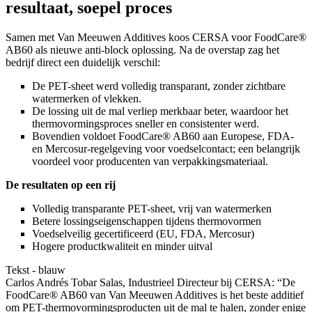
resultaat, soepel proces
Samen met Van Meeuwen Additives koos CERSA voor FoodCare®
AB60 als nieuwe anti-block oplossing. Na de overstap zag het
bedrijf direct een duidelijk verschil:
De PET-sheet werd volledig transparant, zonder zichtbare
watermerken of vlekken.
De lossing uit de mal verliep merkbaar beter, waardoor het
thermovormingsproces sneller en consistenter werd.
Bovendien voldoet FoodCare® AB60 aan Europese, FDA-
en Mercosur-regelgeving voor voedselcontact; een belangrijk
voordeel voor producenten van verpakkingsmateriaal.
De resultaten op een rij
Volledig transparante PET-sheet, vrij van watermerken
Betere lossingseigenschappen tijdens thermovormen
Voedselveilig gecertificeerd (EU, FDA, Mercosur)
Hogere productkwaliteit en minder uitval
Tekst - blauw
Carlos Andrés Tobar Salas, Industrieel Directeur bij CERSA: “De
FoodCare® AB60 van Van Meeuwen Additives is het beste additief
om PET-thermovormingsproducten uit de mal te halen, zonder enige