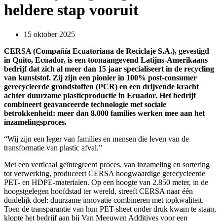
heldere stap vooruit
15 oktober 2025
CERSA (Compañía Ecuatoriana de Reciclaje S.A.), gevestigd
in Quito, Ecuador, is een toonaangevend Latijns-Amerikaans
bedrijf dat zich al meer dan 15 jaar specialiseert in de recycling
van kunststof. Zij zijn
een pionier in 100% post-consumer
gerecycleerde grondstoffen (PCR) en een drijvende kracht
achter duurzame plasticproductie in Ecuador. Het bedrijf
combineert geavanceerde technologie met sociale
betrokkenheid: meer dan 8.000 families werken mee aan het
inzamelingsproces.
“Wij zijn een leger van families en mensen die leven van de
transformatie van plastic afval.”
Met een verticaal geïntegreerd proces, van inzameling en sortering
tot verwerking, produceert CERSA hoogwaardige gerecycleerde
PET- en HDPE-materialen. Op een hoogte van 2.850 meter, in de
hoogstgelegen hoofdstad ter wereld, streeft CERSA naar één
duidelijk doel: duurzame innovatie combineren met topkwaliteit.
Toen de transparantie van hun PET-sheet onder druk kwam te staan,
klopte het bedrijf aan bij Van Meeuwen Additives voor een