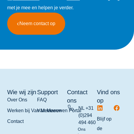
met je mee en helpen je verder.
Neem contact op
Wie wij zijn
Support
Contact
Vind ons
Over Ons
FAQ
ons
op
NL +31
Werken bij Van Meeuwen
Van Meeuwen Portal
(0)294
Blijf op
Contact
494 460
de
Ons