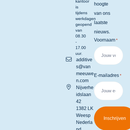
kantoor
hoogte
is
tijdens
van ons
werkdagen
laatste
geopend
van
nieuws.
08.30
Voornaam
*
-
17.00
uur.
additive
s@van
meeuwe
E-mailadres
*
n.com
Nijverhe
idslaan
42
1382 LK
Weesp
Nederla
nd