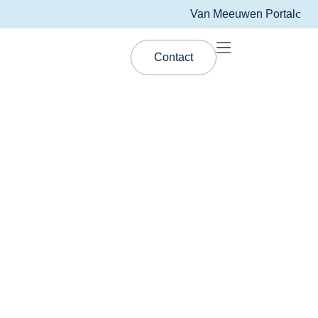
Van Meeuwen Portal
Contact
Packaging
Weinig chemie, mooie
eigenschappen