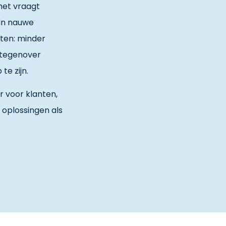
het vraagt
 In nauwe
ten: minder
r tegenover
e zijn.
r voor klanten,
 oplossingen als