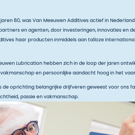
e jaren 80, was Van Meeuwen Additives actief in Nederland
artners en agenten, door investeringen, innovaties en d
tives haar producten inmiddels aan talloze internationale
wen Lubrication hebben zich in de loop der jaren ontwik
it, vakmanschap en persoonlijke aandacht hoog in het vaa
s de oprichting belangrijke drijfveren geweest voor ons f
richtheid, passie en vakmanschap.