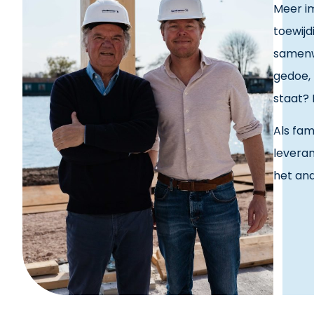
Meer im
toewijd
samenw
gedoe, 
staat? 
Als fam
leveran
het and