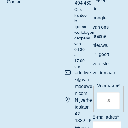
Contact
494 460
de
Ons
kantoor
hoogte
is
tijdens
van ons
werkdagen
laatste
geopend
van
nieuws.
08.30
"
*
" geeft
-
17.00
vereiste
uur.
additive
velden aan
s@van
Voornaam
*
meeuwe
n.com
Nijverhe
idslaan
42
E-mailadres
*
1382 LK
Weesp