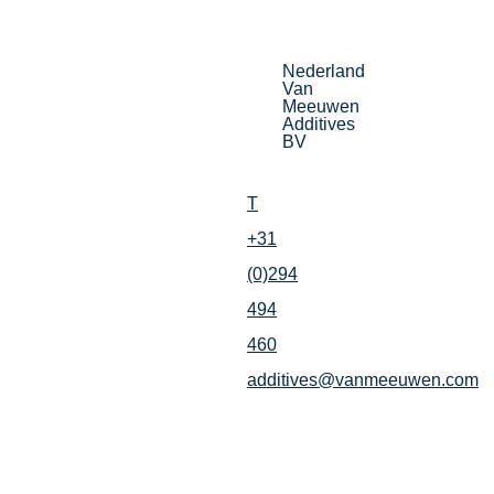
Nederland
Van
Meeuwen
Additives
BV
T
+31
(0)294
494
460
additives@vanmeeuwen.com