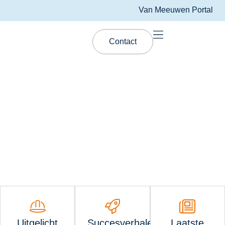
Van Meeuwen Portal
Contact
Vooruitgang begint bij de juiste toevoeging
Passie voor
prestaties, ervaring in
functionele additieven.
Uitgelicht
Succesverhalen
Laatste