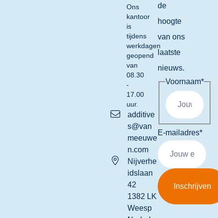
de
Ons
kantoor
hoogte
is
tijdens
van ons
werkdagen
laatste
geopend
van
nieuws.
08.30
Voornaam
*
-
17.00
uur.
additive
s@van
E-mailadres
*
meeuwe
n.com
Nijverhe
idslaan
42
1382 LK
Weesp