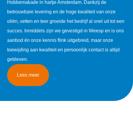
Hobbemakade in hartje Amsterdam. Dankzij de
betrouwbare levering en de hoge kwaliteit van onze
oliën, vetten en teer groeide het bedrijf al snel uit tot een
succes. Inmiddels zijn we gevestigd in Weesp en is ons
aanbod én onze kennis flink uitgebreid, maar onze
toewijding aan kwaliteit en persoonlijk contact is altijd
gebleven.
Lees meer