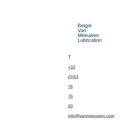
België
Van
Meeuwen
Lubrication
T
+32
(0)53
76
76
00
info@vanmeeuwen.com