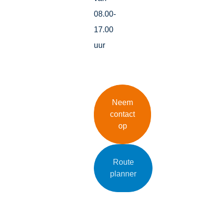
08.00-
17.00
uur
Neem
contact
op
Route
planner