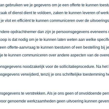
 dan gebruiken we je gegevens om je een offerte te kunnen toes
zaak of dienst dient te voldoen, zaken te kunnen leveren of we
t je vlot en efficiënt te kunnen communiceren over de uitvoeri
f andere opdrachtnemer dan zijn je persoonsgegevens eveneens n
koop is dat nodig om je te kunnen laten weten aan welke specif
 een offerte-aanvraag te kunnen toesturen of een bestelling bij je
et je te kunnen communiceren over andere aspecten van de over
soonsgegevens noodzakelijk voor de sollicitatieprocedure. Na he
onsgegevens verwijderd, tenzij je ons schriftelijke toestemmin
onsgegevens te verstrekken. Als je ons geen of onvoldoende per
ervoor genoemde werkzaamheden geen uitvoering kunnen geven