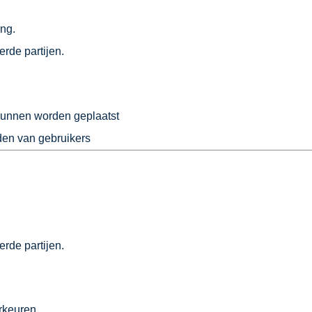
ng.
rde partijen.
 kunnen worden geplaatst
en van gebruikers
rde partijen.
orkeuren