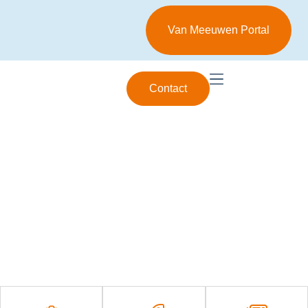
Van Meeuwen Portal
Contact
Specialist in industriële smering
Passie voor
betrouwbaarheid,
ervaring in Slimmer
Smeren