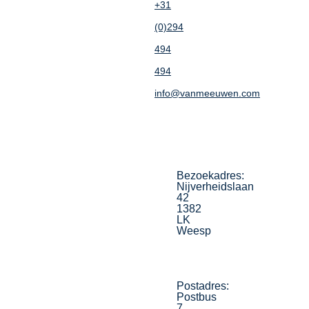
+31
(0)294
494
494
info@vanmeeuwen.com
Bezoekadres:
Nijverheidslaan
42
1382
LK
Weesp
Postadres:
Postbus
7