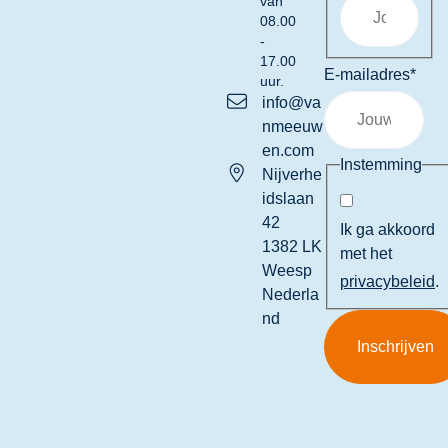
van
08.00
-
17.00
E-mailadres
*
uur.
info@va
nmeeuw
en.com
Instemming
Nijverhe
idslaan
42
Ik ga akkoord
1382 LK
met het
Weesp
privacybeleid
.
Nederla
nd