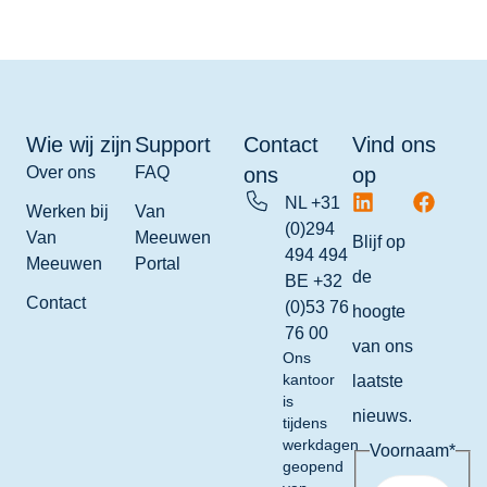
Wie wij zijn
Support
Contact
Vind ons
Over ons
FAQ
ons
op
NL +31
Werken bij
Van
(0)294
Van
Meeuwen
Blijf op
494 494
Meeuwen
Portal
de
BE +32
Contact
(0)53 76
hoogte
76 00
van ons
Ons
kantoor
laatste
is
nieuws.
tijdens
werkdagen
Voornaam
*
geopend