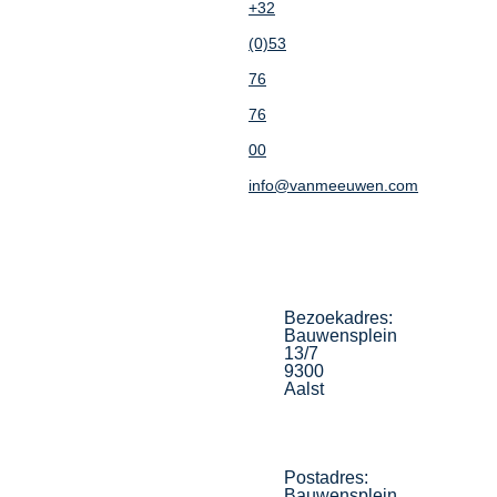
+32
(0)53
76
76
00
info@vanmeeuwen.com
Bezoekadres:
Bauwensplein
13/7
9300
Aalst
Postadres:
Bauwensplein