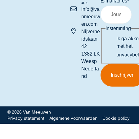
E-mailadres
*
uur.
info@va
nmeeuw
en.com
Instemming
Nijverhe
Ik ga akk
idslaan
met het
42
1382 LK
privacybe
Weesp
Nederla
nd
© 2026 Van Meeuwen
Privacy statement
Algemene voorwaarden
Cookie policy