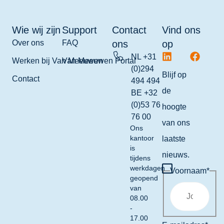
Wie wij zijn
Support
Contact
Vind ons
Over ons
FAQ
ons
op
NL +31
Werken bij Van Meeuwen
Van Meeuwen Portal
(0)294
Blijf op
Contact
494 494
de
BE +32
(0)53 76
hoogte
76 00
van ons
Ons
kantoor
laatste
is
nieuws.
tijdens
werkdagen
Voornaam
*
geopend
van
08.00
-
17.00