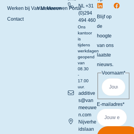
NL +31
Werken bij Van Meeuwen
Van Meeuwen Portal
(0)294
Blijf op
Contact
494 460
de
Ons
kantoor
hoogte
is
tijdens
van ons
werkdagen
laatste
geopend
van
nieuws.
08.30
Voornaam
*
-
17.00
uur.
additive
s@van
E-mailadres
*
meeuwe
n.com
Nijverhe
idslaan