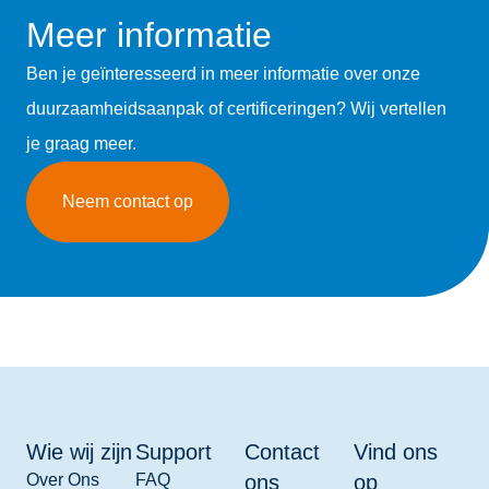
Meer informatie
Ben je geïnteresseerd in meer informatie over onze
duurzaamheidsaanpak of certificeringen? Wij vertellen
je graag meer.
Neem contact op
Wie wij zijn
Support
Contact
Vind ons
Over Ons
FAQ
ons
op