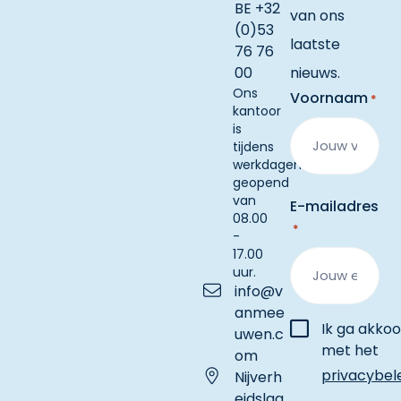
BE +32
van ons
(0)53
laatste
76 76
00
nieuws.
Ons
Voornaam
*
kantoor
is
tijdens
werkdagen
geopend
van
E-mailadres
08.00
*
-
17.00
uur.
info@v
anmee
Instemming
Ik ga akko
uwen.c
met het
om
privacybel
Nijverh
eidslaa