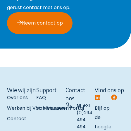
gerust contact met ons op.
Neem contact op
Wie wij zijn
Support
Contact
Vind ons op
Over ons
FAQ
ons
NL +31
Werken bij Van Meeuwen
Van Meeuwen Portal
Blijf op
(0)294
de
Contact
494
494
hoogte