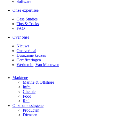
Software
Onze expertise
Case Studies
Tips & Tricks
FAQ
Over ons
Nieuws
Ons verhaal
Duurzame keuzes
Certificeringen
Werken bij Van Meeuwen
Markten
Marine & Offshore
Infra
Chemie
Food
Rail
Onze oplossingen
Producten
Diensten