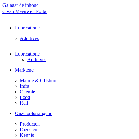
Ga naar de inhoud
Van Meeuwen Portal
Lubrication
Additives
Lubrication
Additives
Markten
Marine & Offshore
Infra
Chemie
Food
Rail
Onze oplossingen
Producten
Diensten
Kennis