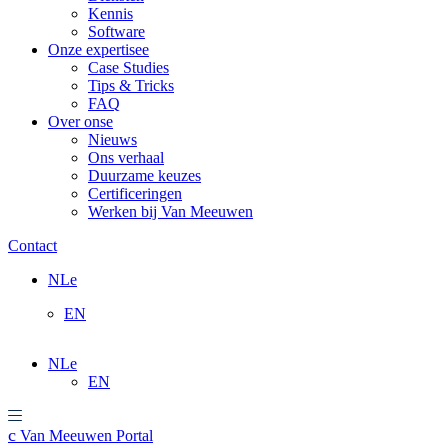
Kennis
Software
Onze expertise
Case Studies
Tips & Tricks
FAQ
Over ons
Nieuws
Ons verhaal
Duurzame keuzes
Certificeringen
Werken bij Van Meeuwen
Contact
NL
EN
NL
EN
Van Meeuwen Portal