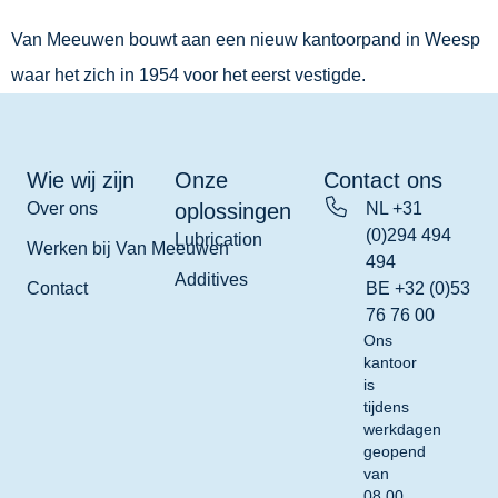
Van Meeuwen bouwt aan een nieuw kantoorpand in Weesp
waar het zich in 1954 voor het eerst vestigde.
Wie wij zijn
Onze
Contact ons
Over ons
oplossingen
NL +31
(0)294 494
Lubrication
Werken bij Van Meeuwen
494
Additives
Contact
BE +32 (0)53
76 76 00
Ons
kantoor
is
tijdens
werkdagen
geopend
van
08.00