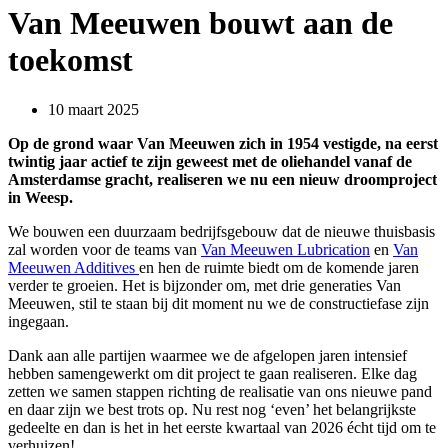
Van Meeuwen bouwt aan de
toekomst
10 maart 2025
Op de grond waar Van Meeuwen zich in 1954 vestigde, na eerst
twintig jaar actief te zijn geweest met de oliehandel vanaf de
Amsterdamse gracht, realiseren we nu een nieuw droomproject
in Weesp.
We bouwen een duurzaam bedrijfsgebouw dat de nieuwe thuisbasis
zal worden voor de teams van
Van Meeuwen Lubrication
en
Van
Meeuwen Additives
en hen de ruimte biedt om de komende jaren
verder te groeien. Het is bijzonder om, met drie generaties Van
Meeuwen, stil te staan bij dit moment nu we de constructiefase zijn
ingegaan.
Dank aan alle partijen waarmee we de afgelopen jaren intensief
hebben samengewerkt om dit project te gaan realiseren. Elke dag
zetten we samen stappen richting de realisatie van ons nieuwe pand
en daar zijn we best trots op. Nu rest nog ‘even’ het belangrijkste
gedeelte en dan is het in het eerste kwartaal van 2026 écht tijd om te
verhuizen!