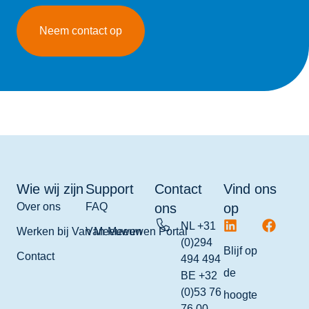
Neem contact op
Wie wij zijn
Support
Contact
Vind ons
Over ons
FAQ
ons
op
NL +31
Werken bij Van Meeuwen
Van Meeuwen Portal
(0)294
Blijf op
Contact
494 494
de
BE +32
(0)53 76
hoogte
76 00