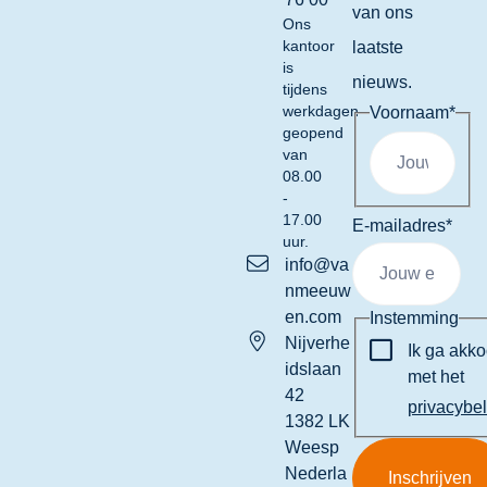
van ons
Ons
kantoor
laatste
is
nieuws.
tijdens
werkdagen
Voornaam
*
geopend
van
08.00
-
17.00
E-mailadres
*
uur.
info@va
nmeeuw
en.com
Instemming
Nijverhe
Ik ga akk
idslaan
met het
42
privacybe
1382 LK
Weesp
Nederla