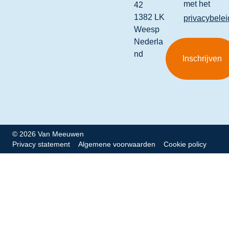
met het
42
1382 LK
privacybelei
Weesp
Nederla
nd
© 2026 Van Meeuwen
Privacy statement
Algemene voorwaarden
Cookie policy