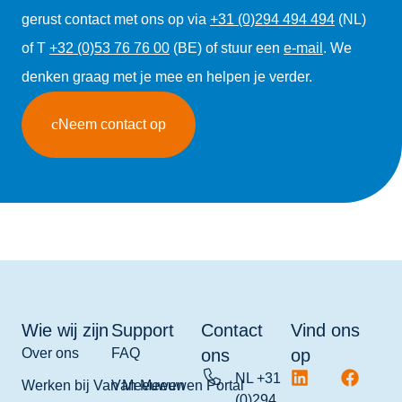
gerust contact met ons op via
+31 (0)294 494 494
(NL)
of T
+32 (0)53 76 76 00
(BE) of stuur een
e-mail
. We
denken graag met je mee en helpen je verder.
Neem contact op
Wie wij zijn
Support
Contact
Vind ons
Over ons
FAQ
ons
op
NL +31
Werken bij Van Meeuwen
Van Meeuwen Portal
(0)294