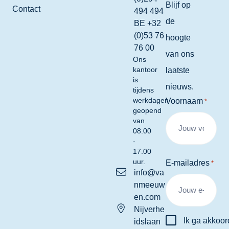
Blijf op
Contact
494 494
de
BE +32
(0)53 76
hoogte
76 00
van ons
Ons
kantoor
laatste
is
nieuws.
tijdens
werkdagen
Voornaam
*
geopend
van
08.00
-
17.00
uur.
E-mailadres
*
info@va
nmeeuw
en.com
Nijverhe
Instemming
Ik ga akkoor
idslaan