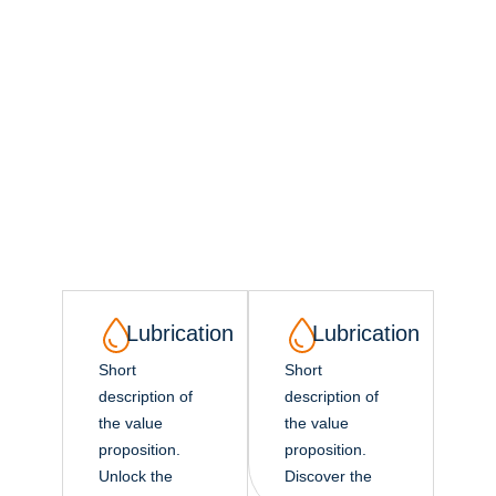
Products,
Packaging &
Processes.
Industry-Leading Solutions Since
1934.
Lubrication
Lubrication
Short
Short
description of
description of
the value
the value
proposition.
proposition.
Unlock the
Discover the