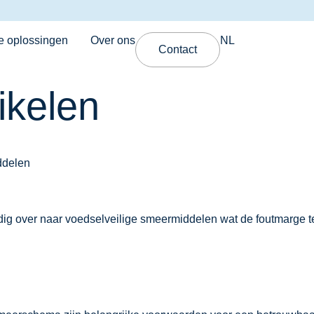
e oplossingen
Over ons
NL
Contact
ikelen
ddelen
ledig over naar voedselveilige smeermiddelen wat de foutmarge t